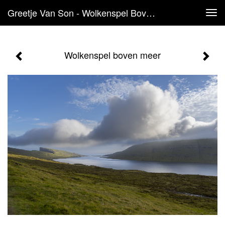
Greetje Van Son - Wolkenspel Boven Meer
Tog
navi
Wolkenspel boven meer