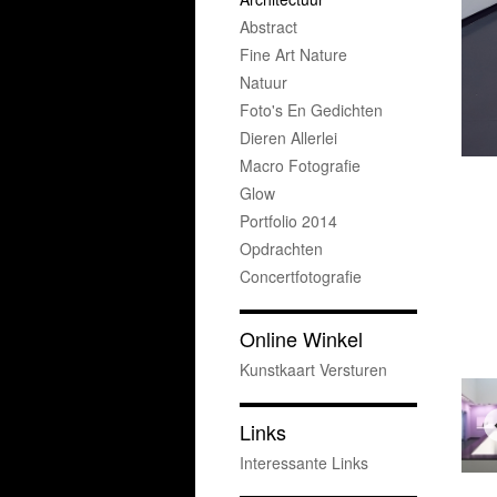
Abstract
Fine Art Nature
Natuur
Foto's En Gedichten
Dieren Allerlei
Macro Fotografie
Glow
Portfolio 2014
Opdrachten
Concertfotografie
Online Winkel
Kunstkaart Versturen
Links
Interessante Links