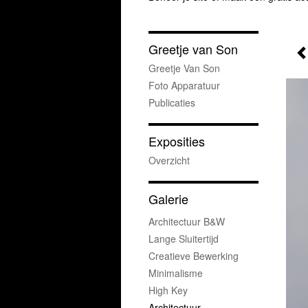
Greetje van Son
Greetje Van Son
Foto Apparatuur
Publicaties
Exposities
Overzicht
Galerie
Architectuur B&w
Lange Sluitertijd
Creatieve Bewerking
Minimalisme
High Key
Architectuur