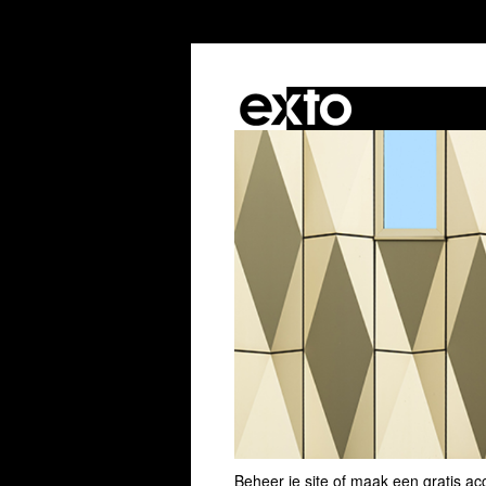
Beheer je site
of
maak een gratis ac