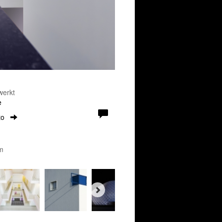
werkt
e
to
um