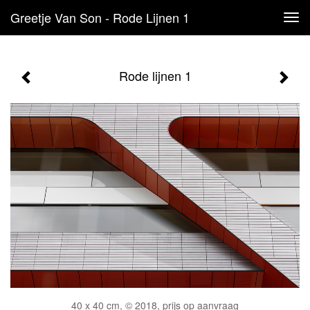
Greetje Van Son - Rode Lijnen 1
Tog
navi
Rode lijnen 1
40 x 40 cm, © 2018, prijs op aanvraag