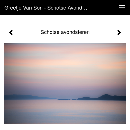
Greetje Van Son - Schotse Avondsferen
Tog
navi
Schotse avondsferen