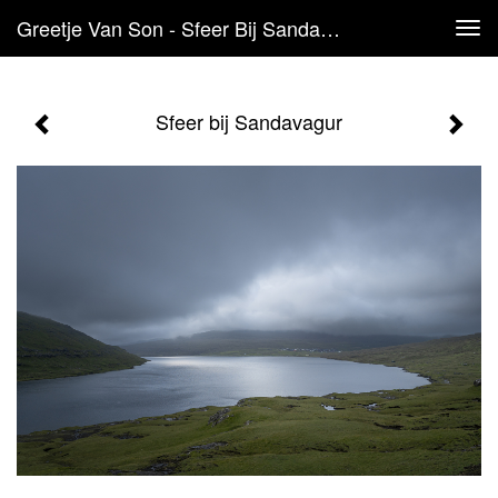
Greetje Van Son - Sfeer Bij Sandavagur
Tog
navi
Sfeer bij Sandavagur