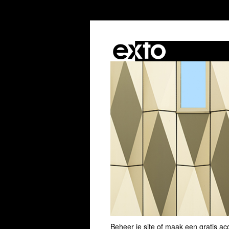
Beheer je site
of
maak een gratis ac