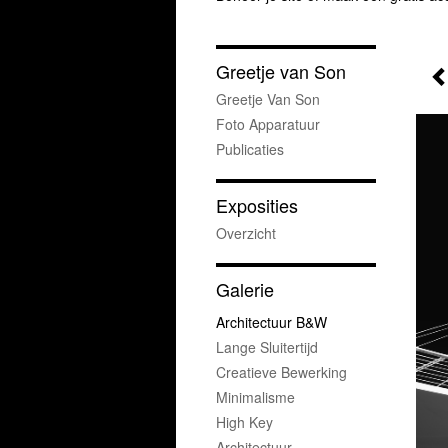
Greetje van Son
Greetje Van Son
Foto Apparatuur
Publicaties
Exposities
Overzicht
Galerie
Architectuur B&w
Lange Sluitertijd
Creatieve Bewerking
Minimalisme
High Key
Architectuur