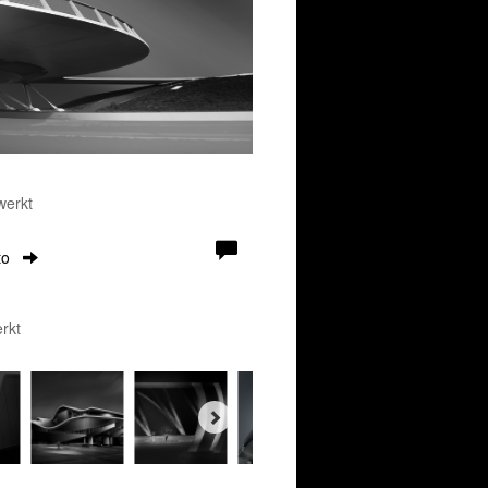
werkt
to
rkt