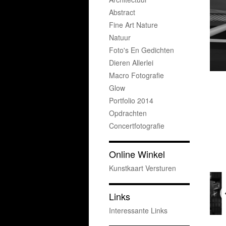
Abstract
Fine Art Nature
Natuur
Foto's En Gedichten
Dieren Allerlei
Macro Fotografie
Glow
Portfolio 2014
Opdrachten
Concertfotografie
Online Winkel
Kunstkaart Versturen
Links
Interessante Links