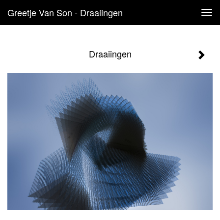
Greetje Van Son - Draaiingen
Tog
navi
Draaiingen