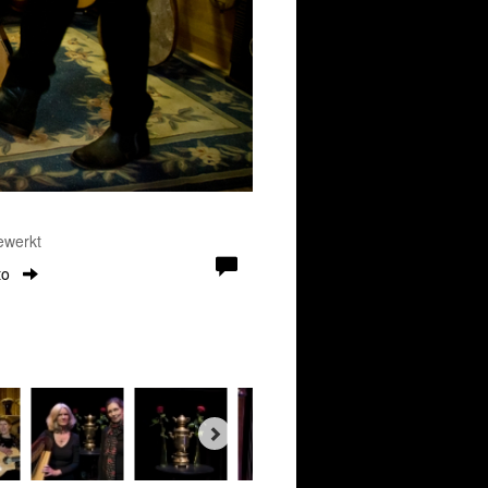
ewerkt
to