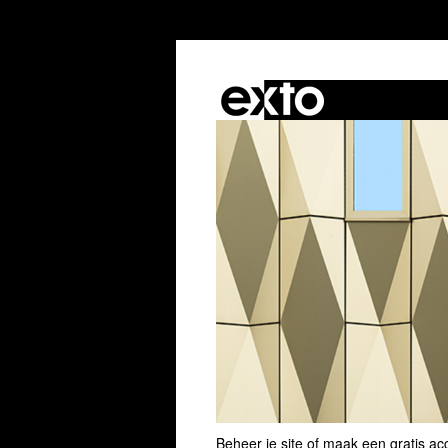
Beheer je site
of
maak een gratis ac