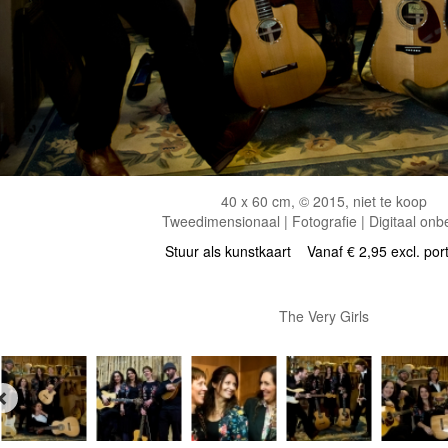
40 x 60 cm, © 2015, niet te koop
Tweedimensionaal | Fotografie | Digitaal onb
Stuur als kunstkaart
Vanaf € 2,95 excl. por
The Very Girls