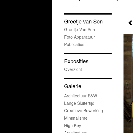
Greetje van Son
Greetje Van Son
Foto Apparatuur
Publicaties
Exposities
Overzicht
Galerie
Architectuur B&w
Lange Sluitertijd
Creatieve Bewerking
Minimalisme
High Key
Architectuur