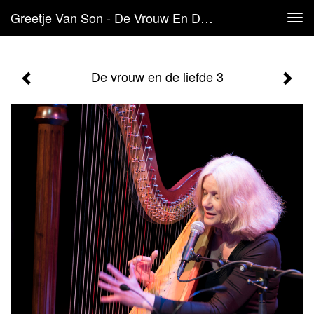
Greetje Van Son - De Vrouw En De Liefde 3
Tog
navi
De vrouw en de liefde 3