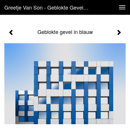
Greetje Van Son - Geblokte Gevel In Blauw
Tog
navi
Geblokte gevel in blauw