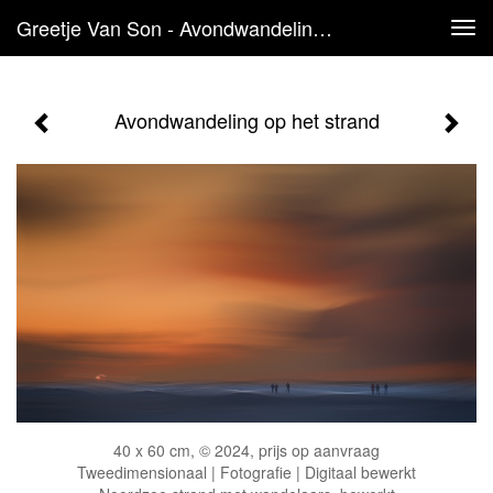
Greetje Van Son - Avondwandeling Op Het Strand
Tog
navi
Avondwandeling op het strand
40 x 60 cm, © 2024, prijs op aanvraag
Tweedimensionaal | Fotografie | Digitaal bewerkt