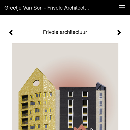
Greetje Van Son - Frivole Architectuur
Tog
navi
Frivole architectuur