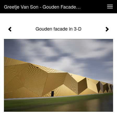
Greetje Van Son - Gouden Facade In 3-D
Tog
navi
Gouden facade in 3-D