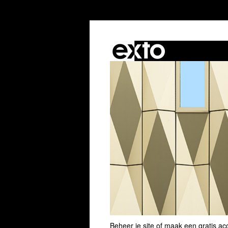
Beheer je site
of
maak een gratis ac