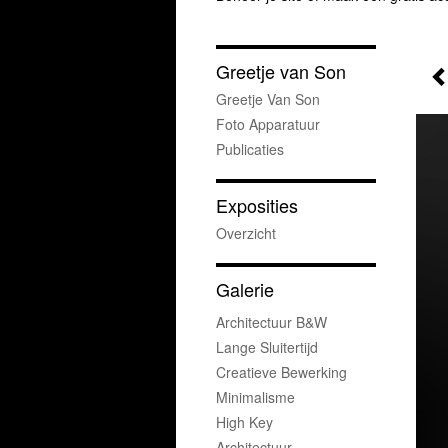
Greetje van Son
Greetje Van Son
Foto Apparatuur
Publicaties
Exposities
Overzicht
Galerie
Architectuur B&w
Lange Sluitertijd
Creatieve Bewerking
Minimalisme
High Key
Architectuur