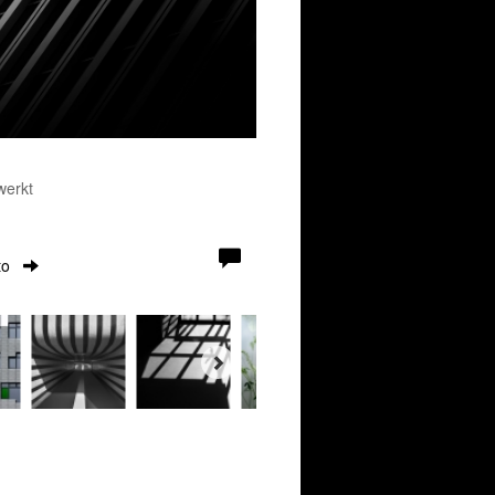
werkt
to