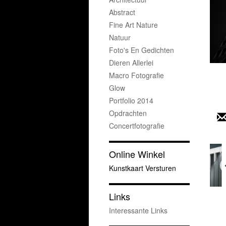
Abstract
Fine Art Nature
Natuur
Foto's En Gedichten
Dieren Allerlei
Macro Fotografie
Glow
Portfolio 2014
Opdrachten
Concertfotografie
Online Winkel
Kunstkaart Versturen
Links
Interessante Links