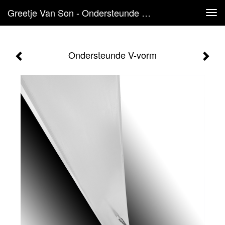
Greetje Van Son - Ondersteunde V-Vorm
Tog
navi
Ondersteunde V-vorm