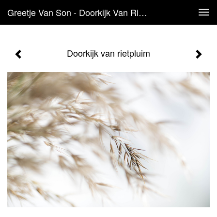
Greetje Van Son - Doorkijk Van Rietpluim
Tog
navi
Doorkijk van rietpluim