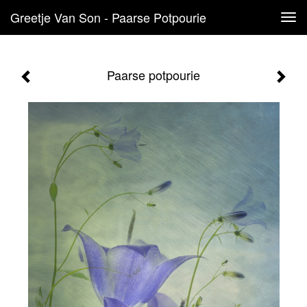
Greetje Van Son - Paarse Potpourie
Tog
navi
Paarse potpourie