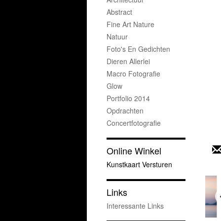
Abstract
Fine Art Nature
Natuur
Foto's En Gedichten
Dieren Allerlei
Macro Fotografie
Glow
Portfolio 2014
Opdrachten
Concertfotografie
Online Winkel
Kunstkaart Versturen
Links
Interessante Links