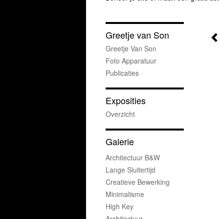
Greetje van Son
Greetje Van Son
Foto Apparatuur
Publicaties
Exposities
Overzicht
Galerie
Architectuur B&w
Lange Sluitertijd
Creatieve Bewerking
Minimalisme
High Key
Architectuur