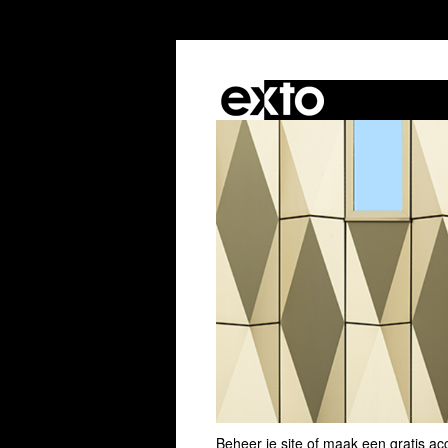
Beheer je site
of
maak een gratis ac