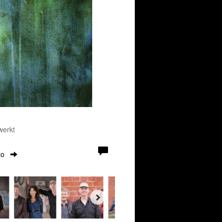
werkt
to