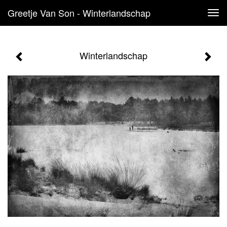
Greetje Van Son - Winterlandschap
Tog
navi
Winterlandschap