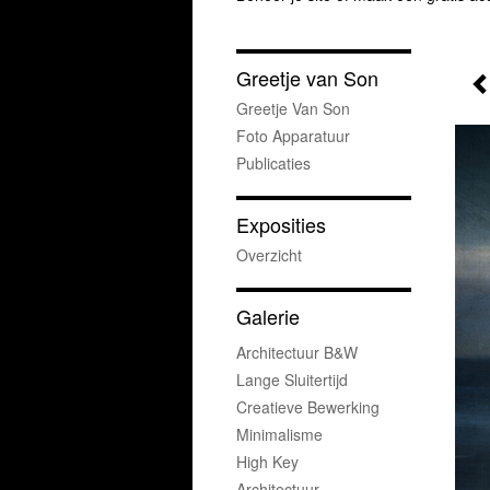
Greetje van Son
Greetje Van Son
Foto Apparatuur
Publicaties
Exposities
Overzicht
Galerie
Architectuur B&w
Lange Sluitertijd
Creatieve Bewerking
Minimalisme
High Key
Architectuur