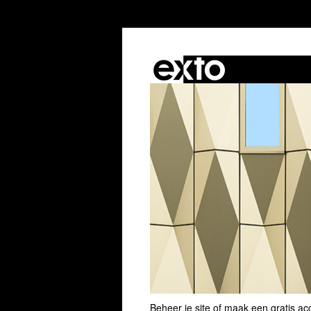
Beheer je site
of
maak een gratis ac