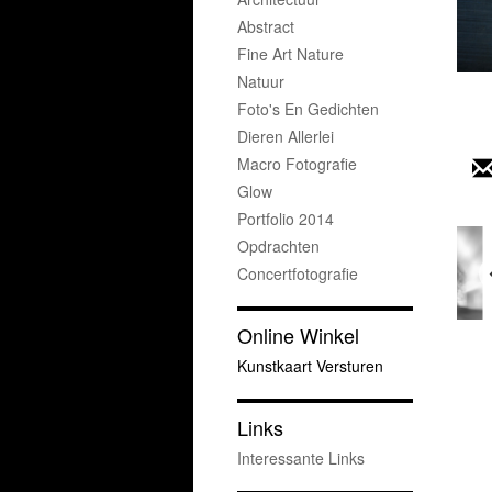
Abstract
Fine Art Nature
Natuur
Foto's En Gedichten
Dieren Allerlei
Macro Fotografie
Glow
Portfolio 2014
Opdrachten
Concertfotografie
Online Winkel
Kunstkaart Versturen
Links
Interessante Links