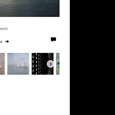
werkt
to