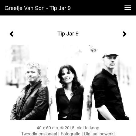
Greetje Van Son - Tip Jar 9
Tog
navi
Tip Jar 9
40 x 60 cm, © 2018, niet te koop
Tweedimensionaal | Fotografie | Digitaal bewerkt