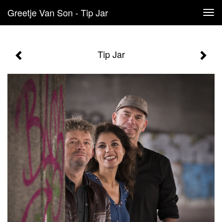
Greetje Van Son - Tip Jar
Tog
navi
Tip Jar