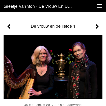
Greetje Van Son - De Vrouw En De Liefde 1
Tog
navi
De vrouw en de liefde 1
40 x 60 cm, © 2017, prijs op aanvraag