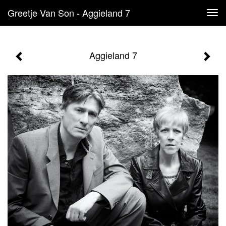
Greetje Van Son - Aggieland 7
Tog
navi
Aggieland 7