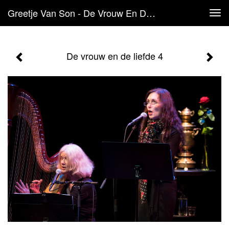
Greetje Van Son - De Vrouw En De Liefde 4
Tog
navi
De vrouw en de liefde 4