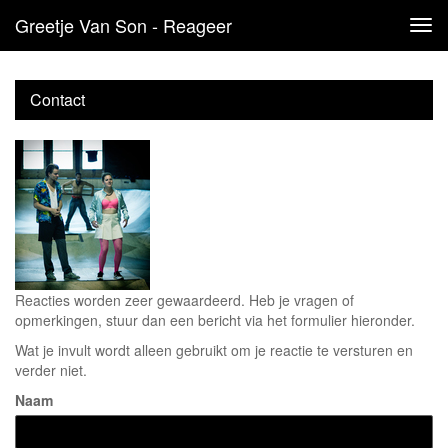
Greetje Van Son - Reageer
Tog
navi
Contact
Reacties worden zeer gewaardeerd. Heb je vragen of
opmerkingen, stuur dan een bericht via het formulier hieronder.
Wat je invult wordt alleen gebruikt om je reactie te versturen en
verder niet.
Naam