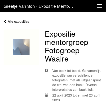
Greetje Van Son - Expositie Mentorgroep Fotogroep Waalre
Tog
navi
Alle exposities
Expositie
mentorgroep
Fotogroep
Waalre
Van boek tot beeld. Gezamenlijk
expositie van verschillende
fotografen, met als uitgaanspunt
de titel van een boek. Diverse
interpretaties van boektitels
22 april 2023 tot en met 23 april
2023